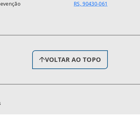
revenção
RS, 90430-061
VOLTAR AO TOPO
s