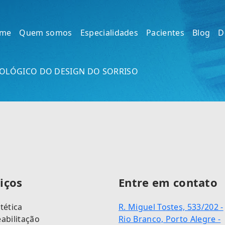
me
Quem somos
Especialidades
Pacientes
Blog
D
OLÓGICO DO DESIGN DO SORRISO
iços
Entre em contato
tética
R. Miguel Tostes, 533/202 -
abilitação
Rio Branco, Porto Alegre -