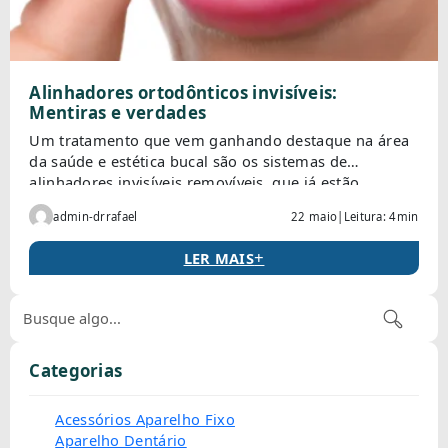
Alinhadores ortodônticos invisíveis:
Mentiras e verdades
Um tratamento que vem ganhando destaque na área
da saúde e estética bucal são os sistemas de
alinhadores invisíveis removíveis, que já estão
disponíveis no Brasil a um tempo. Para tirar algumas
admin-drrafael
22 maio
|
Leitura: 4min
dúvidas que vem questionando os pacientes, fizemos
uma lista de mentiras e verdades sobre os
+
LER MAIS
alinhadores invisíveis. Confira: ⇒ Existem várias
vantagens do tratamento […]
Categorias
Acessórios Aparelho Fixo
Aparelho Dentário