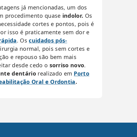
ntagens já mencionadas, um dos
 um procedimento quase
indolor.
Os
ecessidade cortes e pontos, pois é
por isso é praticamente sem dor e
rápida
. Os
cuidados pós-
rurgia normal, pois sem cortes e
ção e repouso são bem mais
eitar desde cedo o
sorriso novo
.
nte dentário
realizado em
Porto
Reabilitação Oral e Ordontia
.