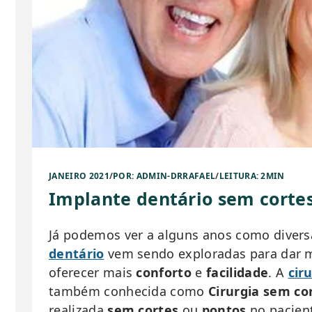
JANEIRO 2021
/
POR: ADMIN-DRRAFAEL
/
LEITURA: 2MIN
Implante dentário sem corte
Já podemos ver a alguns anos como diver
dentário
vem sendo exploradas para dar m
oferecer mais
conforto
e
facilidade
. A
cir
também conhecida como
Cirurgia sem co
realizada
sem cortes
ou
pontos
no pacient