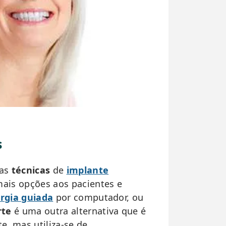
s
sas
técnicas
de
implante
ais opções aos pacientes e
urgia guiada
por computador, ou
rte
é uma outra alternativa que é
e, mas utiliza-se de