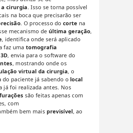
 a cirurgia
. Isso se torna possível
cais na boca que precisarão ser
precisão
. O processo do
corte
na
 esse mecanismo de
última geração
,
e
, identifica onde será aplicado
ta faz uma
tomografia
 3D
, envia para o software do
entes
, mostrando onde os
lação virtual da cirurgia
, o
 do paciente já sabendo o
local
 já foi realizada antes. Nos
furações
são feitas apenas com
es, com
ambém bem mais
previsível
, ao