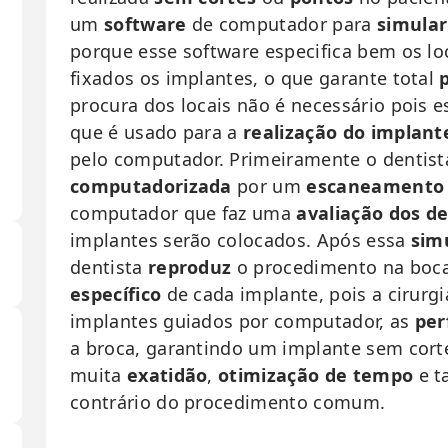
um
software
de computador para
simular
porque esse software especifica bem os lo
fixados os implantes, o que garante total
procura dos locais não é necessário pois
que é usado para a
realização do implant
pelo computador. Primeiramente o dentis
computadorizada
por um
escaneamento
computador que faz uma
avaliação dos d
implantes serão colocados. Após essa
simu
dentista
reproduz
o procedimento na boca
específico
de cada implante, pois a cirurgia
implantes guiados por computador, as
per
a broca, garantindo um implante sem cort
muita
exatidão
,
otimização de tempo
e t
contrário do procedimento comum.